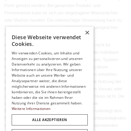
Form genutzt werden. Bei genannten Produkt- und
Firmennamen kann es sich um eingetragene Warenzeichen
oder Marken handeln. Die unberechtigte Verwendung kann zu
Schadensersatzansprüchen und Unterlassungsansprüchen
×
führen.
Diese Webseite verwendet
Cookies.
Haftung: Der Förderverein Bärwinkel e.V.
haftet nicht für
Schäden insbesondere nicht für unmittelbare oder mittelbare
Wir verwenden Cookies, um Inhalte und
Anzeigen zu personalisieren und unseren
Folgeschäden, Datenverlust, entgangenen Gewinn, System-
Datenverkehr zu analysieren. Wir geben
oder Produktionsausfälle, die durch die Nutzung dieser
Informationen über Ihre Nutzung unserer
Internetseiten oder das Herunterladen von Daten entstehen.
Website auch an unsere Werbe- und
Analysepartner weiter, die diese
Liegt bei einem entstandenen Schaden durch die Nutzung der
möglicherweise mit anderen Informationen
Internetseiten oder das Herunterladen von Daten Vorsatz oder
kombinieren, die Sie ihnen bereitgestellt
grobe Fahrlässigkeit vor, gilt der Haftungsausschluss nicht. Die
haben oder die sie im Rahmen Ihrer
Nutzung ihrer Dienste gesammelt haben.
durch die Nutzung der Internetseiten entstandene
Weitere Informationen
Rechtsbeziehung zwischen Ihnen und altspace unterliegt dem
Recht der Bundesrepublik Deutschland. Bei Rechtsstreitigkeiten
ALLE AKZEPTIEREN
mit Vollkaufleuten, die aus der Nutzung dieser Internetseiten