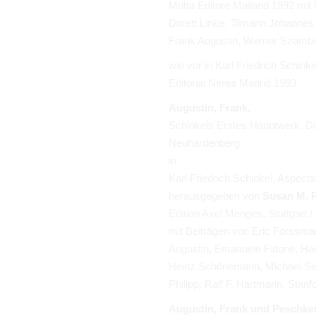
Motta Editore Mailand 1992
mit
Dorett Linke, Tilmann Johannes
Frank Augustin, Werner Szambie
wie vor in Karl Friedrich Schinke
Editorial Nerea Madrid 1993
Augustin, Frank,
Schinkels Erstes Hauptwerk. Da
Neuhardenberg
in
Karl Friedrich Schinkel, Aspect
herausgegeben von
Susan M. 
Edition Axel Menges, Stuttgart 
mit Beiträgen von Eric Forssm
Augustin, Emanuele Fidone, Han
Heinz Schönemann, Michael Seil
Philipp, Ralf F. Hartmann, Stan
Augustin, Frank und Peschken