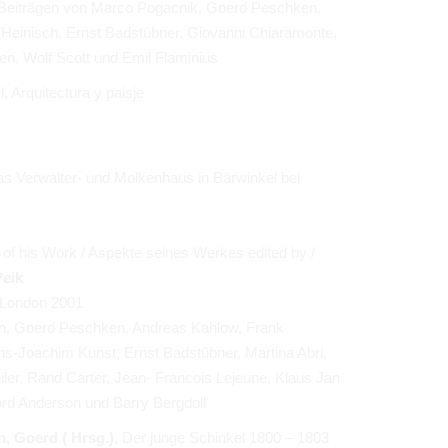
 Beiträgen von Marco Pogacnik, Goerd Peschken,
 Heinisch, Ernst Badstübner, Giovanni Chiaramonte,
n, Wolf Scott und Emil Flaminius
l, Arquitectura y paisje
s Verwalter- und Molkenhaus in Bärwinkel bei
s of his Work / Aspekte seines Werkes
edited by /
Peik
/ London 2001
an, Goerd Peschken, Andreas Kahlow, Frank
s-Joachim Kunst, Ernst Badstübner, Martina Abri,
er, Rand Carter, Jean- Francois Lejeune, Klaus Jan
ford Anderson und Barry Bergdoll
, Goerd ( Hrsg.),
Der junge Schinkel 1800 – 1803