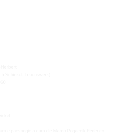
-Herbert
ich Schinkel. Lebenswerk).
960
winkel
ttura e paesaggio
a cura die Marco Pogacnik
Federico