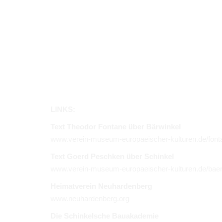
LINKS:
Text Theodor Fontane über Bärwinkel
www.verein-museum-europaeischer-kulturen.de/font
Text Goerd Peschken über Schinkel
www.verein-museum-europaeischer-kulturen.de/bae
Heimatverein Neuhardenberg
www.neuhardenberg.org
Die Schinkelsche Bauakademie