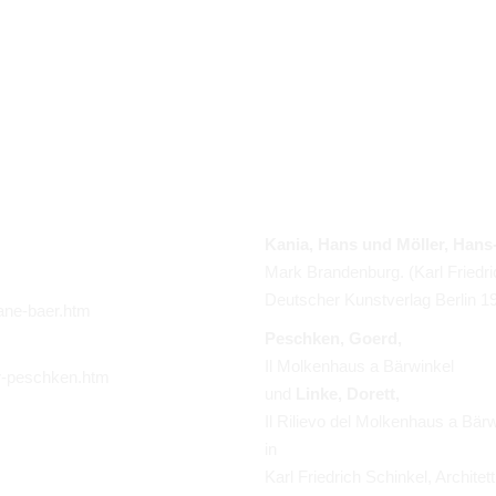
Kania, Hans und Möller, Hans
M
ark Brandenburg. (Karl Friedr
Deutscher Kunstverlag
Berlin
1
ane-baer.htm
Peschken, Goerd,
Il Molkenhaus a Bärwinkel
r-peschken.htm
und
Linke, Dorett,
Il Rilievo del Molkenhaus a Bär
in
Karl Friedrich Schinkel, Archite